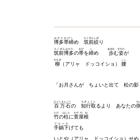
はかたおびし
ちくぜんしぼ
博多帯締
め
筑前絞
り
ちくぜんはかた
おび
し
あゆむ
すがた
筑前博多
の
帯
を
締
め
歩
む
姿
が
やなぎ
こし
柳
（アリャ ドッコイショ）
腰
「お月さんが ちょいと出て 松の影
ひゃくまんごく
ちぎょうと
そ
百万石
の
知行取
るより あなたの
たけ
はしら
かや
やね
竹
の
柱
に
萱
屋根
てなべさ
手鍋下
げても
いとや
（アリャ ドッコイショ）
せぬ