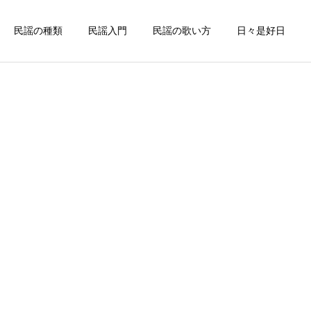
民謡の種類
民謡入門
民謡の歌い方
日々是好日
詳細を見る
謡
中部地方の民謡
佐賀県
お座敷唄
松浦潟（佐賀県民謡）
九州の代表的なお座敷唄～
万才くずし（佐賀県民謡）
北海道の民謡