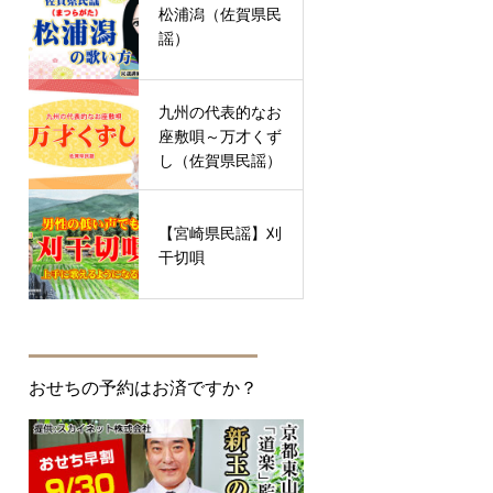
松浦潟（佐賀県民
謡）
九州の代表的なお
座敷唄～万才くず
し（佐賀県民謡）
【宮崎県民謡】刈
干切唄
おせちの予約はお済ですか？