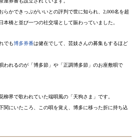
茶屋券番も設立されています。
らかできっぷがいいとの評判で世に知られ、2,000名を超
日本橋と並び一つの社交場として賑わっていました。
れでも
博多券番
は健在でして、芸妓さんの募集もするほど
唄われるのが「博多節」や「正調博多節」のお座敷唄で
花柳界で歌われていた端唄風の「天狗さま」です。
下関にいたころ、この唄を覚え、博多に移った折に持ち込