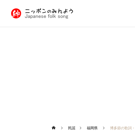
九州・沖縄の民謡
民謡入門
民謡入門
日本民謡とは
津軽三味線と他の三味線と
の違い
北陸地方の民謡
民謡
福岡県
博多節の歌詞