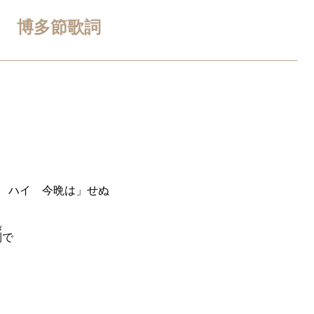
博多節歌詞
 ハイ 今晩は」せぬ
ば
側
で