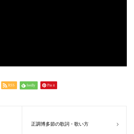
RSS
feedly
Pin it
正調博多節の歌詞・歌い方