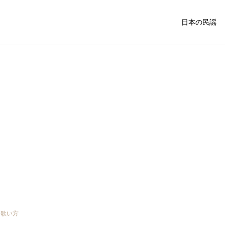
日本の民謡
中国・四国の民謡
関西地方の民
福島県
民謡入門
外山節の盛岡市：青森県の
令和3年度 民謡民舞全国大
隣に位置する歴史と文化が
会が開かれました
関東の民謡
東北の民謡
息づく魅力的な町
・歌い方