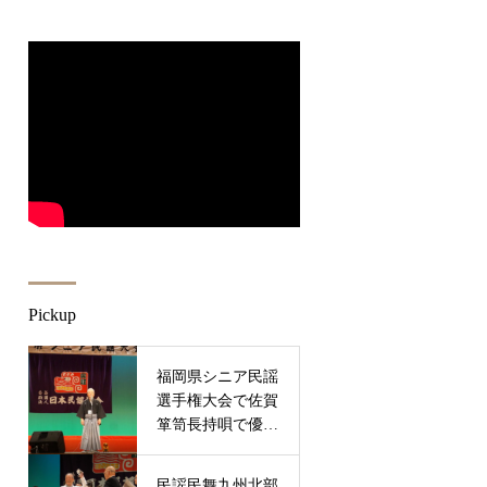
Pickup
福岡県シニア民謡
選手権大会で佐賀
箪笥長持唄で優秀
賞
民謡民舞九州北部