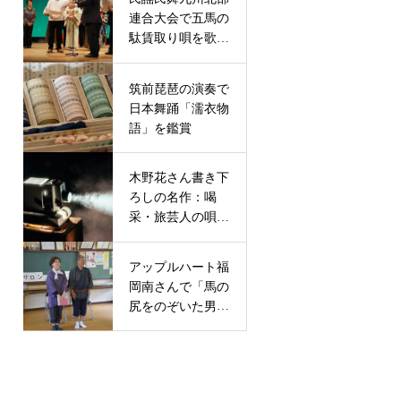
連合大会で五馬の
駄賃取り唄を歌っ
て６位入賞
筑前琵琶の演奏で
日本舞踊「濡衣物
語」を鑑賞
木野花さん書き下
ろしの名作：喝
采・旅芸人の唄に
舞台出演
アップルハート福
岡南さんで「馬の
尻をのぞいた男」
の朗読劇