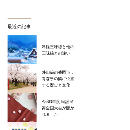
最近の記事
津軽三味線と他の
三味線との違い
外山節の盛岡市：
青森県の隣に位置
する歴史と文化が
息づく魅力的な町
令和3年度 民謡民
舞全国大会が開か
れました