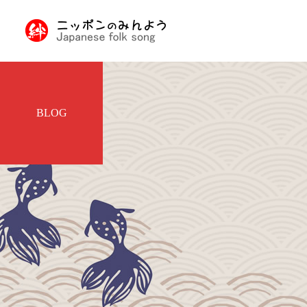
BLOG
九州・沖縄の民謡
民謡入門
民謡入門
日本民謡とは
津軽三味線と他の三味線と
の違い
北陸地方の民謡