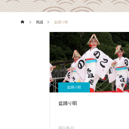
民謡
盆踊り唄
盆踊り唄
盆踊り唄
2021.06.23