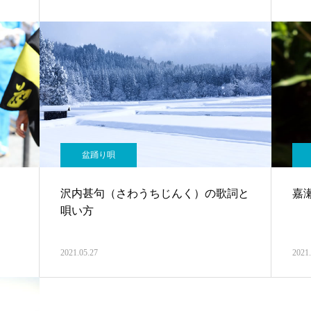
盆踊り唄
沢内甚句（さわうちじんく）の歌詞と
嘉
唄い方
2021.05.27
2021.