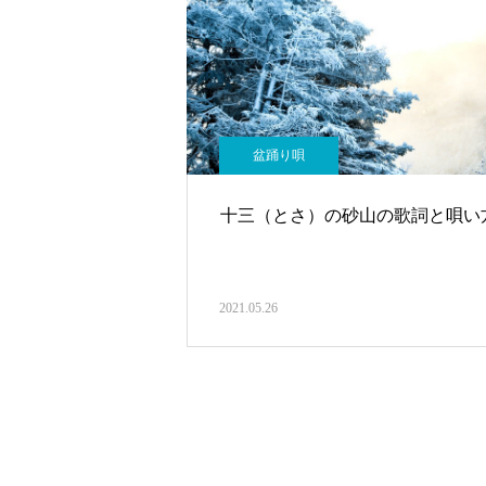
盆踊り唄
十三（とさ）の砂山の歌詞と唄い
2021.05.26