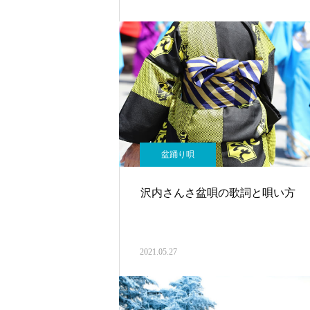
盆踊り唄
沢内さんさ盆唄の歌詞と唄い方
2021.05.27