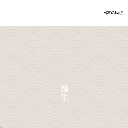
日本の民謡
中国・四国の民謡
関西地方の民
福島県
民謡入門
盆踊り唄
外山節の盛岡市：青森県の
令和3年度 民謡民舞全国大
隣に位置する歴史と文化が
会が開かれました
関東の民謡
東北の民謡
息づく魅力的な町