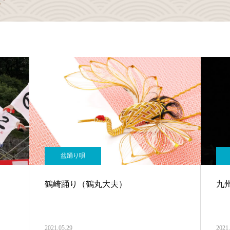
盆踊り唄
鶴崎踊り（鶴丸大夫）
九
2021.05.29
2021.