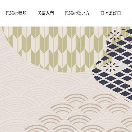
民謡の種類
民謡入門
民謡の歌い方
日々是好日
詳細を見る
謡
中部地方の民謡
佐賀県
お座敷唄
松浦潟（佐賀県民謡）
九州の代表的なお座敷唄～
万才くずし（佐賀県民謡）
北海道の民謡