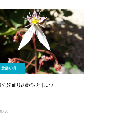
盆踊り唄
瀬の奴踊りの歌詞と唄い方
05.26