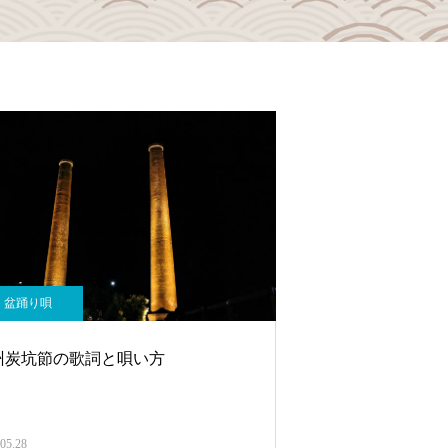
盆踊り唄
州炭坑節の歌詞と唄い方
05.28