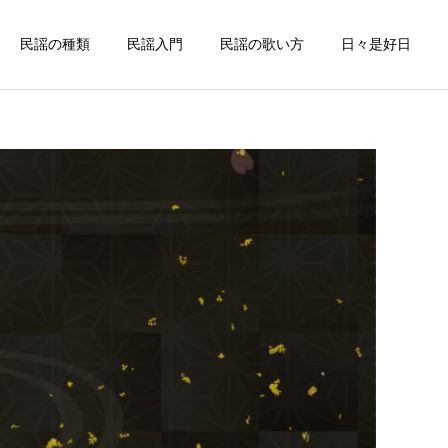
民謡の種類
民謡入門
民謡の歌い方
日々是好日
詳細を見る
謡
中部地方の民謡
佐賀県
お座敷唄
松浦潟（佐賀県民謡）
九州の代表的なお座敷唄～
万才くずし（佐賀県民謡）
北海道の民謡