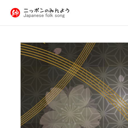
九州・沖縄の民謡
民謡入門
民謡入門
日本民謡とは
津軽三味線と他の三味線と
の違い
北陸地方の民謡