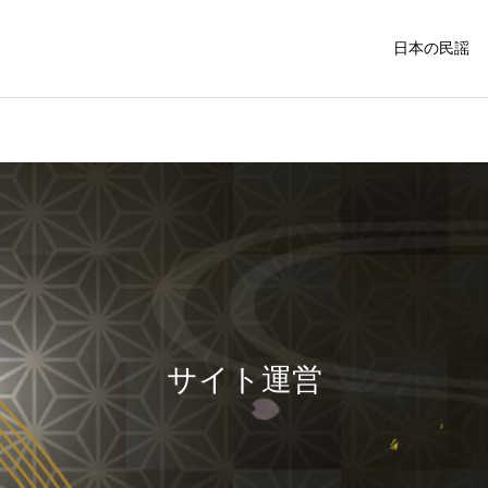
日本の民謡
中国・四国の民謡
関西地方の民
福島県
民謡入門
外山節の盛岡市：青森県の
令和3年度 民謡民舞全国大
隣に位置する歴史と文化が
会が開かれました
サイト運営
関東の民謡
東北の民謡
息づく魅力的な町