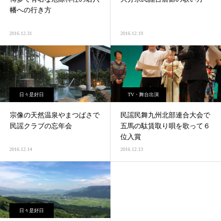
幡への行き方
2016.12.31
2016.12.19
日々是好日
TV・舞台出演
宗像の天然温泉やまつばさで
民謡民舞九州北部連合大会で
民謡クラブの忘年会
五馬の駄賃取り唄を歌って６
位入賞
2016.12.14
2016.12.13
日々是好日