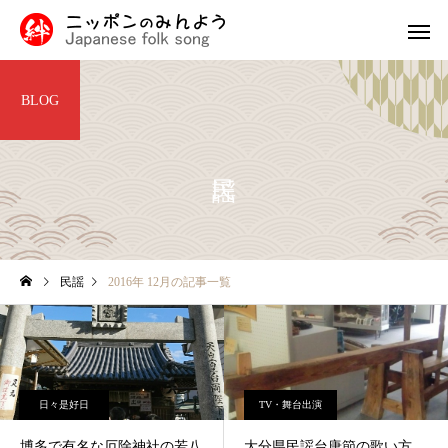
BLOG
九州・沖縄の民謡
中国・四国
民謡入門
福島県
民謡
2016年 12月の記事一覧
津軽三味線と他の三味線と
外山節の盛岡市：青森
の違い
隣に位置する歴史と文
北陸地方の民謡
関東の民
息づく魅力的な町
日々是好日
TV・舞台出演
博多で有名な厄除神社の若八
大分県民謡台唐節の歌い方