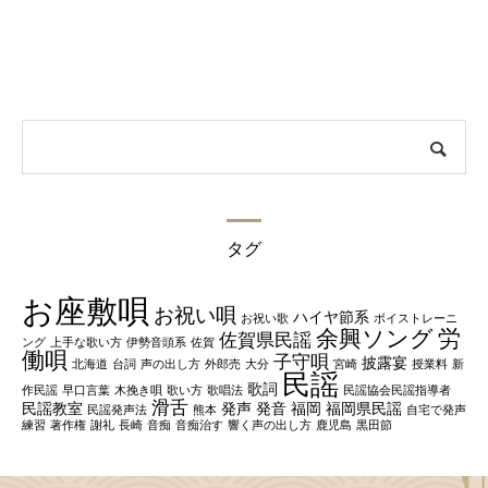
タグ
お座敷唄
お祝い唄
ハイヤ節系
お祝い歌
ボイストレーニ
余興ソング
労
佐賀県民謡
ング
上手な歌い方
伊勢音頭系
佐賀
働唄
子守唄
披露宴
北海道
台詞
声の出し方
外郎売
大分
宮崎
授業料
新
民謡
歌詞
作民謡
早口言葉
木挽き唄
歌い方
歌唱法
民謡協会民謡指導者
滑舌
民謡教室
発声
発音
福岡
福岡県民謡
民謡発声法
熊本
自宅で発声
練習
著作権
謝礼
長崎
音痴
音痴治す
響く声の出し方
鹿児島
黒田節