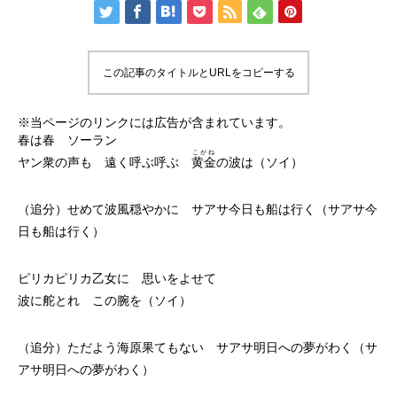
この記事のタイトルとURLをコピーする
※当ページのリンクには広告が含まれています。
春は春 ソーラン
こがね
ヤン衆の声も 遠く呼ぶ呼ぶ
黄金
の波は（ソイ）
（追分）せめて波風穏やかに サアサ今日も船は行く（サアサ今
日も船は行く）
ピリカピリカ乙女に 思いをよせて
波に舵とれ この腕を（ソイ）
（追分）ただよう海原果てもない サアサ明日への夢がわく（サ
アサ明日への夢がわく）