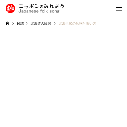
民謡
北海道の民謡
北海浜節の歌詞と唄い方
九州・沖縄の民謡
中国・四国
民謡入門
福島県
津軽三味線と他の三味線と
外山節の盛岡市：青森
の違い
隣に位置する歴史と文
北陸地方の民謡
関東の民
息づく魅力的な町