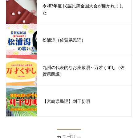
令和3年度 民謡民舞全国大会が開かれまし
た
松浦潟（佐賀県民謡）
九州の代表的なお座敷唄～万才くずし（佐
賀県民謡）
【宮崎県民謡】刈干切唄
カテゴリー