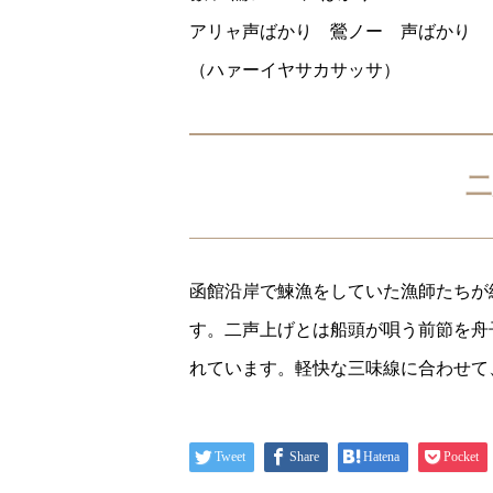
アリャ声ばかり 鶯ノー 声ばかり
（ハァーイヤサカサッサ）
二
函館沿岸で鰊漁をしていた漁師たちが
す。二声上げとは船頭が唄う前節を舟
れています。軽快な三味線に合わせて
Tweet
Share
Hatena
Pocket