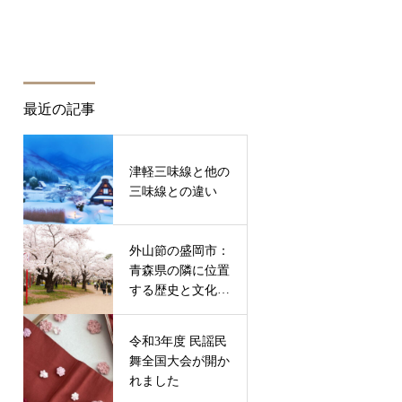
最近の記事
津軽三味線と他の
三味線との違い
外山節の盛岡市：
青森県の隣に位置
する歴史と文化が
息づく魅力的な町
令和3年度 民謡民
舞全国大会が開か
れました