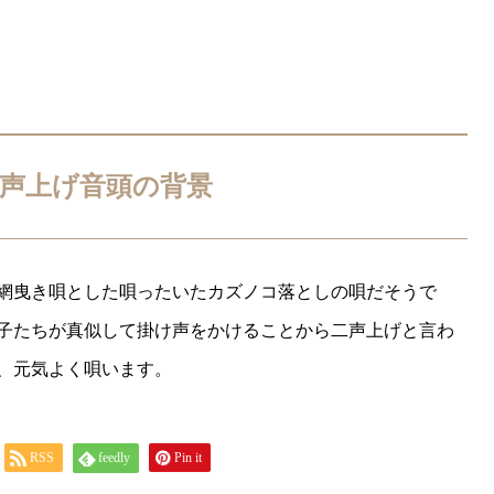
声上げ音頭の背景
網曳き唄とした唄ったいたカズノコ落としの唄だそうで
子たちが真似して掛け声をかけることから二声上げと言わ
、元気よく唄います。
RSS
feedly
Pin it