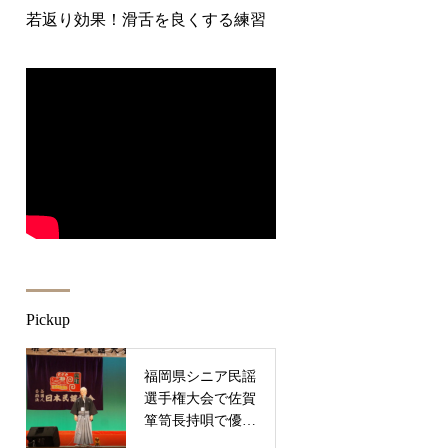
若返り効果！滑舌を良くする練習
Pickup
福岡県シニア民謡
選手権大会で佐賀
箪笥長持唄で優秀
賞