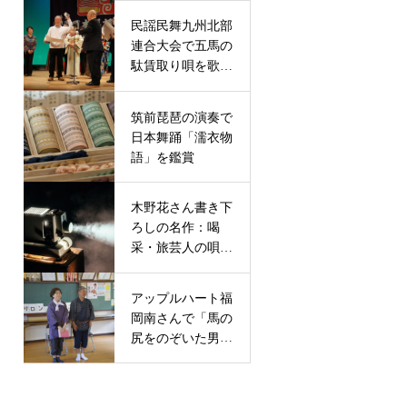
民謡民舞九州北部
連合大会で五馬の
駄賃取り唄を歌っ
て６位入賞
筑前琵琶の演奏で
日本舞踊「濡衣物
語」を鑑賞
木野花さん書き下
ろしの名作：喝
采・旅芸人の唄に
舞台出演
アップルハート福
岡南さんで「馬の
尻をのぞいた男」
の朗読劇