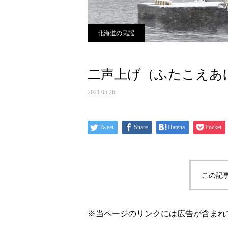
北海道の民謡
二声上げ（ふたこえあ
2021.05.26
Tweet
Share
Hatena
Pocket
この記
※当ページのリンクには広告が含まれ