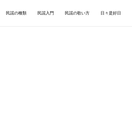
民謡の種類
民謡入門
民謡の歌い方
日々是好日
詳細を見る
謡
中部地方の民謡
佐賀県
お座敷唄
松浦潟（佐賀県民謡）
九州の代表的なお座敷唄～
万才くずし（佐賀県民謡）
北海道の民謡