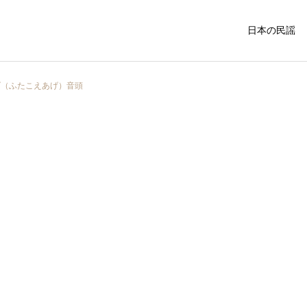
日本の民謡
げ（ふたこえあげ）音頭
中国・四国の民謡
関西地方の民
福島県
民謡入門
外山節の盛岡市：青森県の
令和3年度 民謡民舞全国大
隣に位置する歴史と文化が
会が開かれました
関東の民謡
東北の民謡
息づく魅力的な町