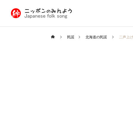
民謡
北海道の民謡
二声上
九州・沖縄の民謡
民謡入門
民謡入門
日本民謡とは
津軽三味線と他の三味線と
の違い
北陸地方の民謡