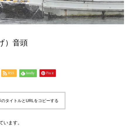
げ）音頭
RSS
feedly
Pin it
事のタイトルとURLをコピーする
ています。