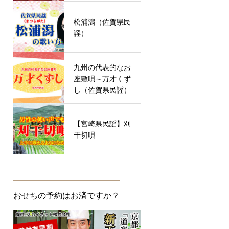
松浦潟（佐賀県民
謡）
九州の代表的なお
座敷唄～万才くず
し（佐賀県民謡）
【宮崎県民謡】刈
干切唄
おせちの予約はお済ですか？