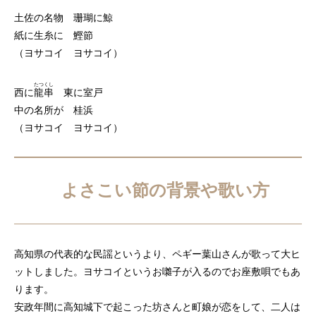
土佐の名物 珊瑚に鯨
紙に生糸に 鰹節
（ヨサコイ ヨサコイ）
たつくし
西に
龍串
東に室戸
中の名所が 桂浜
（ヨサコイ ヨサコイ）
よさこい節の背景や歌い方
高知県の代表的な民謡というより、ペギー葉山さんが歌って大ヒ
ットしました。ヨサコイというお囃子が入るのでお座敷唄でもあ
ります。
安政年間に高知城下で起こった坊さんと町娘が恋をして、二人は