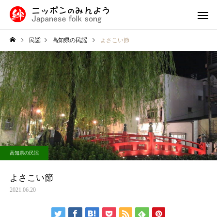
民謡
高知県の民謡
よさこい節
九州・沖縄の民謡
中国・四国
民謡入門
福島県
津軽三味線と他の三味線と
外山節の盛岡市：青森
高知県の民謡
の違い
隣に位置する歴史と文
北陸地方の民謡
関東の民
息づく魅力的な町
よさこい節
2021.06.20