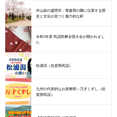
外山節の盛岡市：青森県の隣に位置する歴
史と文化が息づく魅力的な町
令和3年度 民謡民舞全国大会が開かれまし
た
松浦潟（佐賀県民謡）
九州の代表的なお座敷唄～万才くずし（佐
賀県民謡）