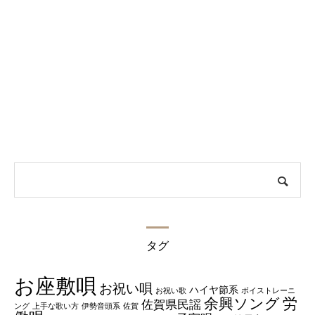
タグ
お座敷唄
お祝い唄
ハイヤ節系
お祝い歌
ボイストレーニ
余興ソング
労
佐賀県民謡
ング
上手な歌い方
伊勢音頭系
佐賀