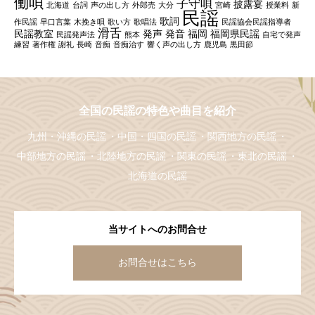
働唄
子守唄
披露宴
北海道
台詞
声の出し方
外郎売
大分
宮崎
授業料
新
民謡
歌詞
作民謡
早口言葉
木挽き唄
歌い方
歌唱法
民謡協会民謡指導者
滑舌
民謡教室
発声
発音
福岡
福岡県民謡
民謡発声法
熊本
自宅で発声
練習
著作権
謝礼
長崎
音痴
音痴治す
響く声の出し方
鹿児島
黒田節
全国の民謡の特色や曲目を紹介
九州・沖縄の民謡
中国・四国の民謡
関西地方の民謡
中部地方の民謡
北陸地方の民謡
関東の民謡
東北の民謡
北海道の民謡
当サイトへのお問合せ
お問合せはこちら