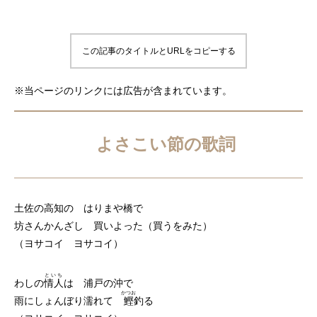
この記事のタイトルとURLをコピーする
※当ページのリンクには広告が含まれています。
よさこい節の歌詞
土佐の高知の はりまや橋で
坊さんかんざし 買いよった（買うをみた）
（ヨサコイ ヨサコイ）
といち
わしの
情人
は 浦戸の沖で
かつお
雨にしょんぼり濡れて
鰹
釣る