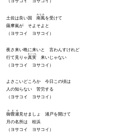
（ヨサコイ ヨサコイ）
みなみ
土佐は良い国
南風
を受けて
薩摩嵐が そよそよと
（ヨサコイ ヨサコイ）
夜さ来い晩に来いと 言わんすけれど
まごっち
行て見りゃ
真実
来いじゃない
（ヨサコイ ヨサコイ）
よさこいどころか 今日この頃は
人の知らない 苦労する
（ヨサコイ ヨサコイ）
みませ
御畳瀬
見せましょ 浦戸を開けて
月の名所は 桂浜
（ヨサコイ ヨサコイ）