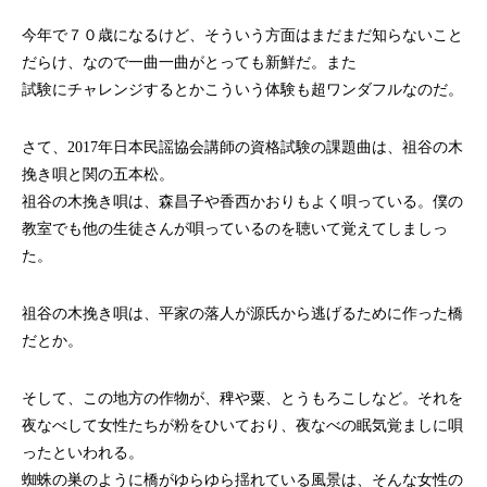
今年で７０歳になるけど、そういう方面はまだまだ知らないこと
だらけ、なので一曲一曲がとっても新鮮だ。また
試験にチャレンジするとかこういう体験も超ワンダフルなのだ。
さて、
2017年日本民謡協会講師の資格試験の課題曲は、祖谷の木
挽き唄と関の五本松。
祖谷の木挽き唄は、森昌子や香西かおりもよく唄っている。僕の
教室でも他の生徒さんが唄っているのを聴いて覚えてしましっ
た。
祖谷の木挽き唄は、平家の落人が源氏から逃げるために作った橋
だとか。
そして、この地方の作物が、稗や粟、とうもろこしなど。それを
夜なべして女性たちが粉をひいており、夜なべの眠気覚ましに唄
ったといわれる。
蜘蛛の巣のように橋がゆらゆら揺れている風景は、そんな女性の