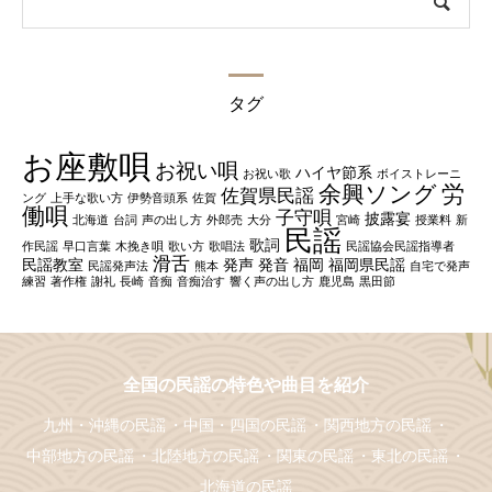
タグ
お座敷唄
お祝い唄
ハイヤ節系
お祝い歌
ボイストレーニ
余興ソング
労
佐賀県民謡
ング
上手な歌い方
伊勢音頭系
佐賀
働唄
子守唄
披露宴
北海道
台詞
声の出し方
外郎売
大分
宮崎
授業料
新
民謡
歌詞
作民謡
早口言葉
木挽き唄
歌い方
歌唱法
民謡協会民謡指導者
滑舌
民謡教室
発声
発音
福岡
福岡県民謡
民謡発声法
熊本
自宅で発声
練習
著作権
謝礼
長崎
音痴
音痴治す
響く声の出し方
鹿児島
黒田節
全国の民謡の特色や曲目を紹介
九州・沖縄の民謡
中国・四国の民謡
関西地方の民謡
中部地方の民謡
北陸地方の民謡
関東の民謡
東北の民謡
北海道の民謡