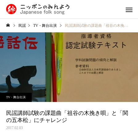
民謡
TV・舞台出演
民謡講師試験の課題曲「祖谷の木挽き唄」と「関の五本松」にチャレンジ
九州・沖縄の民謡
中国・四国
民謡入門
福島県
津軽三味線と他の三味線と
外山節の盛岡市：青森
TV・舞台出演
の違い
隣に位置する歴史と文
北陸地方の民謡
関東の民
息づく魅力的な町
民謡講師試験の課題曲「祖谷の木挽き唄」と「関
の五本松」にチャレンジ
2017.02.03