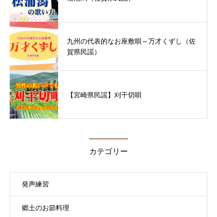
九州の代表的なお座敷唄～万才くずし（佐
賀県民謡）
【宮崎県民謡】刈干切唄
カテゴリー
発声練習
郷土のお節料理