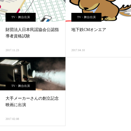
TV・舞台出演
TV・舞台出演
財団法人日本民謡協会公認指
地下鉄CMオンエア
導者資格試験
2017.11.23
2017.04.10
TV・舞台出演
大手メーカーさんの創立記念
映画に出演
2017.02.08