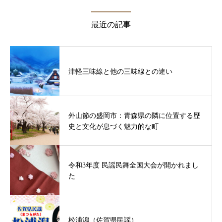
最近の記事
津軽三味線と他の三味線との違い
外山節の盛岡市：青森県の隣に位置する歴
史と文化が息づく魅力的な町
令和3年度 民謡民舞全国大会が開かれまし
た
松浦潟（佐賀県民謡）