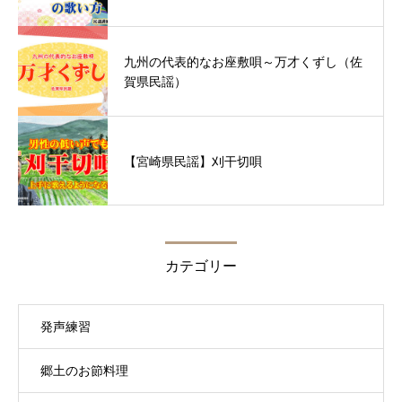
九州の代表的なお座敷唄～万才くずし（佐
賀県民謡）
【宮崎県民謡】刈干切唄
カテゴリー
発声練習
郷土のお節料理