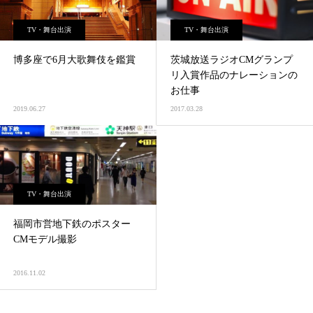
TV・舞台出演
TV・舞台出演
博多座で6月大歌舞伎を鑑賞
茨城放送ラジオCMグランプ
リ入賞作品のナレーションの
お仕事
2019.06.27
2017.03.28
TV・舞台出演
福岡市営地下鉄のポスター
CMモデル撮影
2016.11.02