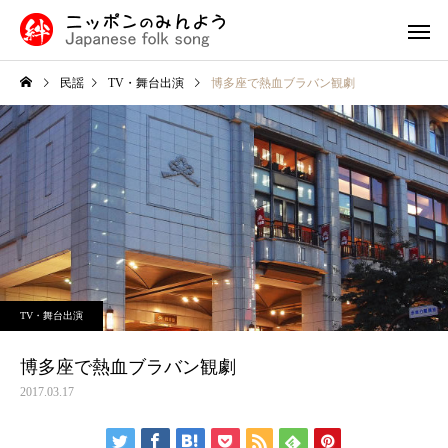
民謡
TV・舞台出演
博多座で熱血ブラバン観劇
九州・沖縄の民謡
中国・四国
民謡入門
福島県
津軽三味線と他の三味線と
外山節の盛岡市：青森
TV・舞台出演
の違い
隣に位置する歴史と文
北陸地方の民謡
関東の民
息づく魅力的な町
博多座で熱血ブラバン観劇
2017.03.17