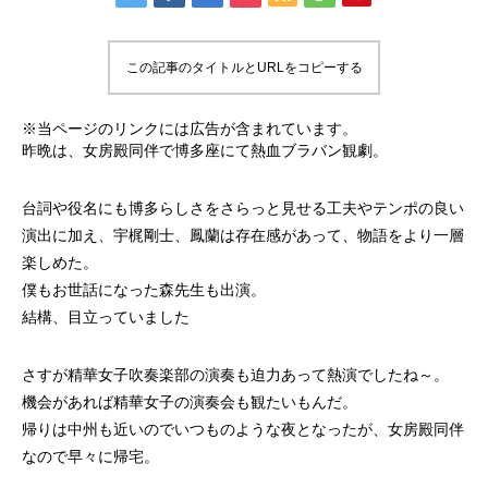
この記事のタイトルとURLをコピーする
※当ページのリンクには広告が含まれています。
昨晩は、女房殿同伴で博多座にて熱血ブラバン観劇。
台詞や役名にも博多らしさをさらっと見せる工夫やテンポの良い
演出に加え、宇梶剛士、鳳蘭は存在感があって、物語をより一層
楽しめた。
僕もお世話になった森先生も出演。
結構、目立っていました
さすが精華女子吹奏楽部の演奏も迫力あって熱演でしたね～。
機会があれば精華女子の演奏会も観たいもんだ。
帰りは中州も近いのでいつものような夜となったが、女房殿同伴
なので早々に帰宅。