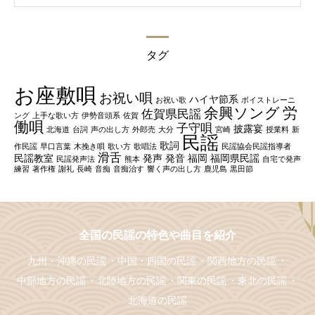
タグ
お座敷唄
お祝い唄
ハイヤ節系
お祝い歌
ボイストレーニ
余興ソング
労
佐賀県民謡
ング
上手な歌い方
伊勢音頭系
佐賀
働唄
子守唄
披露宴
北海道
台詞
声の出し方
外郎売
大分
宮崎
授業料
新
民謡
歌詞
作民謡
早口言葉
木挽き唄
歌い方
歌唱法
民謡協会民謡指導者
滑舌
民謡教室
発声
発音
福岡
福岡県民謡
民謡発声法
熊本
自宅で発声
練習
著作権
謝礼
長崎
音痴
音痴治す
響く声の出し方
鹿児島
黒田節
全国の民謡の特色や曲目を紹介
九州・沖縄の民謡
中国・四国の民謡
関西地方の民謡
中部地方の民謡
北陸地方の民謡
関東の民謡
東北の民謡
北海道の民謡