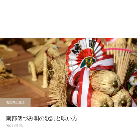
青森県の民謡
南部俵づみ唄の歌詞と唄い方
2021.05.26