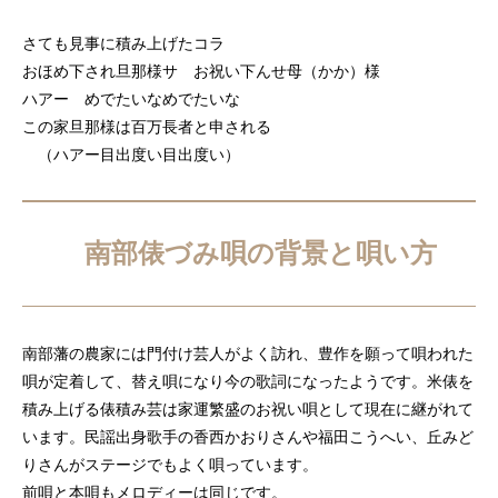
さても見事に積み上げたコラ
おほめ下され旦那様サ お祝い下んせ母（かか）様
ハアー めでたいなめでたいな
この家旦那様は百万長者と申される
（ハアー目出度い目出度い）
南部俵づみ唄の背景と唄い方
南部藩の農家には門付け芸人がよく訪れ、豊作を願って唄われた
唄が定着して、替え唄になり今の歌詞になったようです。米俵を
積み上げる俵積み芸は家運繁盛のお祝い唄として現在に継がれて
います。民謡出身歌手の香西かおりさんや福田こうへい、丘みど
りさんがステージでもよく唄っています。
前唄と本唄もメロディーは同じです。