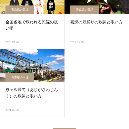
青森県の民謡
青森県の民謡
全国各地で歌われる民謡の祝
嘉瀬の奴踊りの歌詞と唄い方
い唄
2020.02.20
2021.05.26
青森県の民謡
鯵ヶ沢甚句（あじがさわじん
く）の歌詞と唄い方
2021.05.26