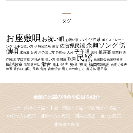
タグ
お座敷唄
お祝い唄
ハイヤ節系
お祝い歌
ボイストレーニ
余興ソング
労
佐賀県民謡
ング
上手な歌い方
伊勢音頭系
佐賀
働唄
子守唄
披露宴
北海道
台詞
声の出し方
外郎売
大分
宮崎
授業料
新
民謡
歌詞
作民謡
早口言葉
木挽き唄
歌い方
歌唱法
民謡協会民謡指導者
滑舌
民謡教室
発声
発音
福岡
福岡県民謡
民謡発声法
熊本
自宅で発声
練習
著作権
謝礼
長崎
音痴
音痴治す
響く声の出し方
鹿児島
黒田節
全国の民謡の特色や曲目を紹介
九州・沖縄の民謡
中国・四国の民謡
関西地方の民謡
中部地方の民謡
北陸地方の民謡
関東の民謡
東北の民謡
北海道の民謡