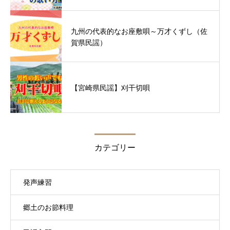
九州の代表的なお座敷唄～万才くずし（佐
賀県民謡）
【宮崎県民謡】刈干切唄
カテゴリー
発声練習
郷土のお節料理