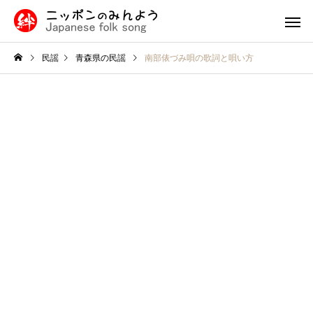
民謡
青森県の民謡
南部俵づみ唄の歌詞と唄い方
九州・沖縄の民謡
中国・四国
民謡入門
福島県
津軽三味線と他の三味線と
外山節の盛岡市：青森
の違い
隣に位置する歴史と文
北陸地方の民謡
関東の民
息づく魅力的な町