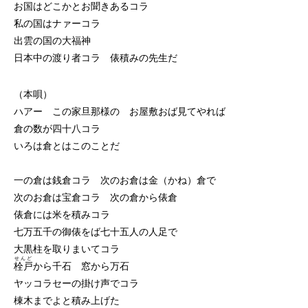
お国はどこかとお聞きあるコラ
私の国はナァーコラ
出雲の国の大福神
日本中の渡り者コラ 俵積みの先生だ
（本唄）
ハアー この家旦那様の お屋敷おば見てやれば
倉の数が四十八コラ
いろは倉とはこのことだ
一の倉は銭倉コラ 次のお倉は金（かね）倉で
次のお倉は宝倉コラ 次の倉から俵倉
俵倉には米を積みコラ
七万五千の御俵をば七十五人の人足で
大黒柱を取りまいてコラ
せんど
栓戸
から千石 窓から万石
ヤッコラセーの掛け声でコラ
棟木までよと積み上げた