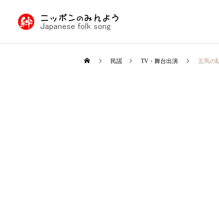
民謡
TV・舞台出演
五馬の
九州・沖縄の民謡
民謡入門
民謡入門
日本民謡とは
津軽三味線と他の三味線と
の違い
北陸地方の民謡