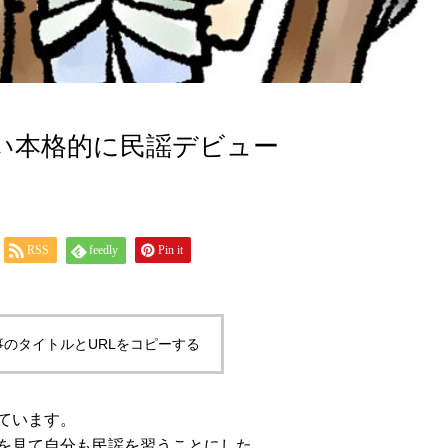
い本格的に民謡デビュー
RSS
feedly
Pin it
事のタイトルとURLをコピーする
ています。
を見て自分も民謡を習うことにした。