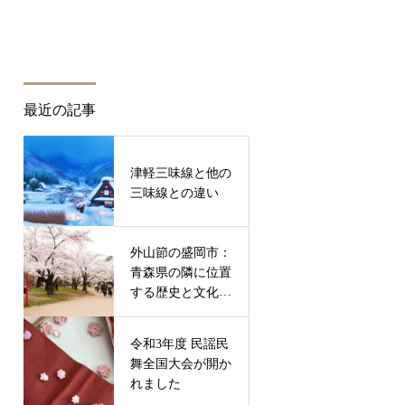
最近の記事
津軽三味線と他の
三味線との違い
外山節の盛岡市：
青森県の隣に位置
する歴史と文化が
息づく魅力的な町
令和3年度 民謡民
舞全国大会が開か
れました