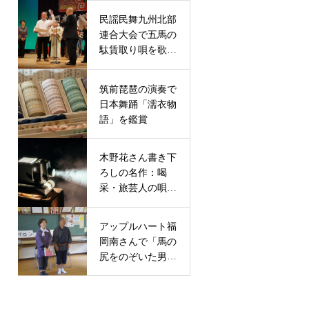
民謡民舞九州北部
連合大会で五馬の
駄賃取り唄を歌っ
て６位入賞
筑前琵琶の演奏で
日本舞踊「濡衣物
語」を鑑賞
木野花さん書き下
ろしの名作：喝
采・旅芸人の唄に
舞台出演
アップルハート福
岡南さんで「馬の
尻をのぞいた男」
の朗読劇