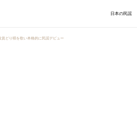
日本の民謡
駄賃どり唄を歌い本格的に民謡デビュー
中国・四国の民謡
関西地方の民
福島県
民謡入門
外山節の盛岡市：青森県の
令和3年度 民謡民舞全国大
隣に位置する歴史と文化が
会が開かれました
関東の民謡
東北の民謡
息づく魅力的な町