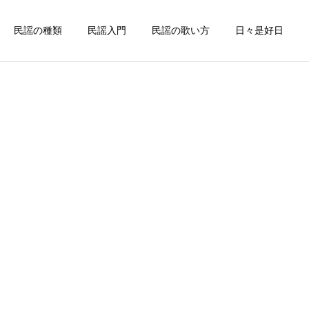
民謡の種類
民謡入門
民謡の歌い方
日々是好日
詳細を見る
謡
中部地方の民謡
佐賀県
お座敷唄
松浦潟（佐賀県民謡）
九州の代表的なお座敷唄～
万才くずし（佐賀県民謡）
北海道の民謡