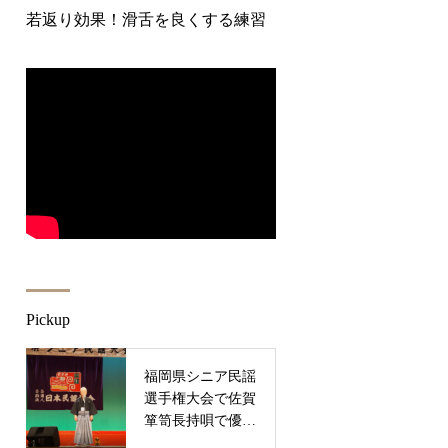
若返り効果！滑舌を良くする練習
Pickup
福岡県シニア民謡
選手権大会で佐賀
箪笥長持唄で優秀
賞