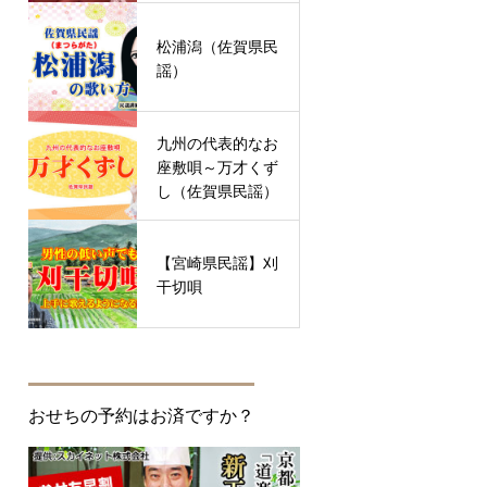
松浦潟（佐賀県民
謡）
九州の代表的なお
座敷唄～万才くず
し（佐賀県民謡）
【宮崎県民謡】刈
干切唄
おせちの予約はお済ですか？