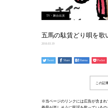
TV・舞台出演
五馬の駄賃どり唄を歌
2016.03.19
Tweet
Share
Hatena
Pocket
この記
※当ページのリンクには広告が含まれ
義母が楽しそうに民謡を歌っているの