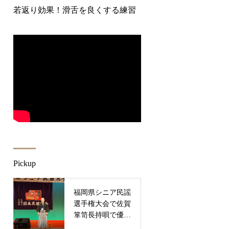
若返り効果！滑舌を良くする練習
Pickup
福岡県シニア民謡
選手権大会で佐賀
箪笥長持唄で優秀
賞