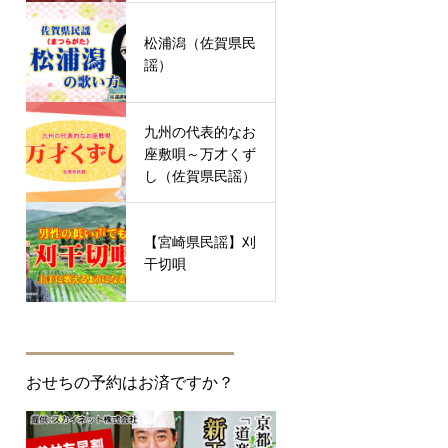
松浦潟（佐賀県民
謡）
九州の代表的なお
座敷唄～万才くず
し（佐賀県民謡）
【宮崎県民謡】刈
干切唄
おせちの予約はお済ですか？