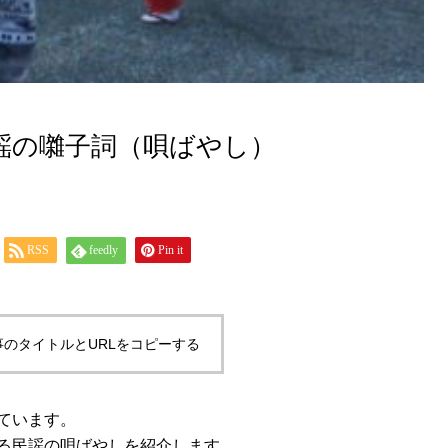
謡の囃子詞（唄ばやし）
RSS
feedly
Pin it
事のタイトルとURLをコピーする
ています。
る民謡の唄ばやしを紹介します。