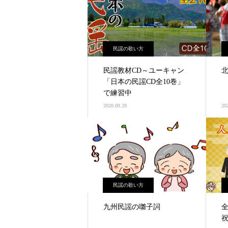
民謡の歌い方
民謡教材CD～ユーキャン
「日本の民謡CD全10巻」
で練習中
2020.09.28
20
民謡の歌い方
九州民謡の囃子詞