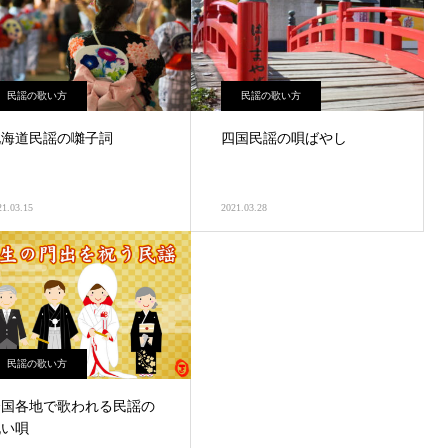
民謡の歌い方
民謡の歌い方
北海道民謡の囃子詞
四国民謡の唄ばやし
21.03.15
2021.03.28
民謡の歌い方
全国各地で歌われる民謡の
祝い唄