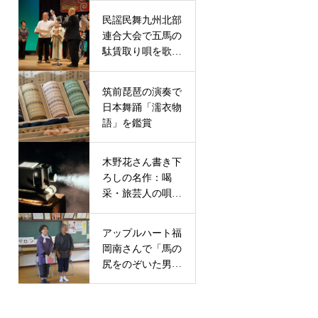
民謡民舞九州北部
連合大会で五馬の
駄賃取り唄を歌っ
て６位入賞
筑前琵琶の演奏で
日本舞踊「濡衣物
語」を鑑賞
木野花さん書き下
ろしの名作：喝
采・旅芸人の唄に
舞台出演
アップルハート福
岡南さんで「馬の
尻をのぞいた男」
の朗読劇