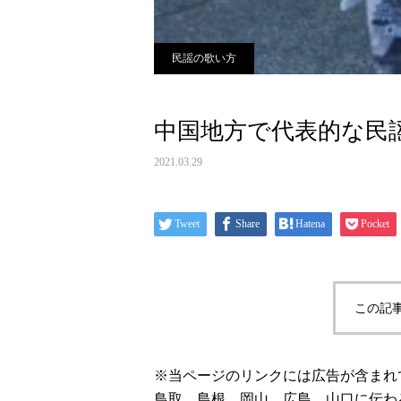
民謡の歌い方
中国地方で代表的な民
2021.03.29
Tweet
Share
Hatena
Pocket
この記
※当ページのリンクには広告が含まれ
鳥取、島根、岡山、広島、山口に伝わ