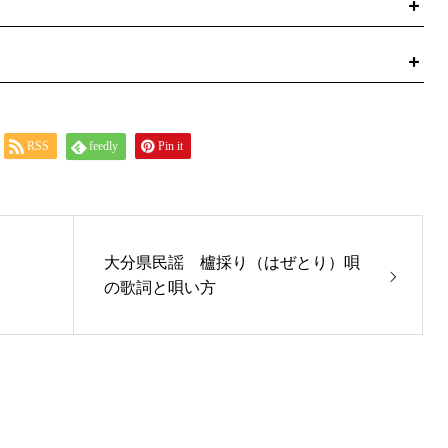
RSS
feedly
Pin it
大分県民謡 櫨採り（はぜとり）唄
の歌詞と唄い方