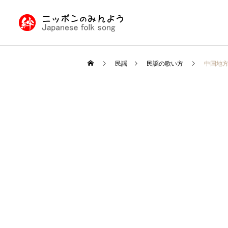
民謡
民謡の歌い方
中国地
九州・沖縄の民謡
民謡入門
民謡入門
日本民謡とは
津軽三味線と他の三味線と
の違い
北陸地方の民謡