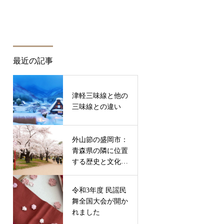
最近の記事
津軽三味線と他の
三味線との違い
外山節の盛岡市：
青森県の隣に位置
する歴史と文化が
息づく魅力的な町
令和3年度 民謡民
舞全国大会が開か
れました