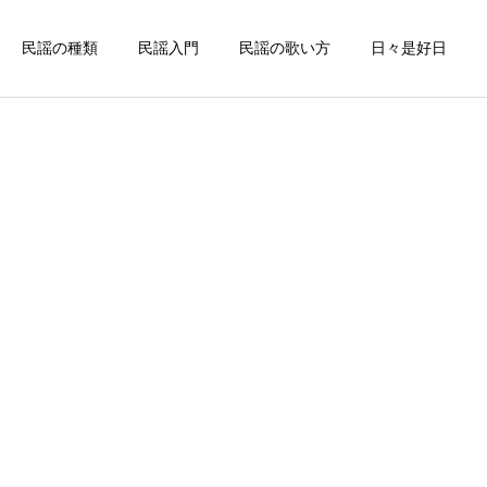
民謡の種類
民謡入門
民謡の歌い方
日々是好日
詳細を見る
謡
中部地方の民謡
佐賀県
お座敷唄
松浦潟（佐賀県民謡）
九州の代表的なお座敷唄～
万才くずし（佐賀県民謡）
北海道の民謡