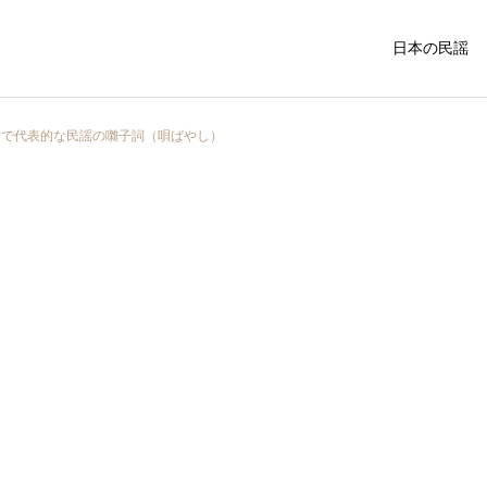
日本の民謡
方で代表的な民謡の囃子詞（唄ばやし）
中国・四国の民謡
関西地方の民
福島県
民謡入門
外山節の盛岡市：青森県の
令和3年度 民謡民舞全国大
隣に位置する歴史と文化が
会が開かれました
関東の民謡
東北の民謡
息づく魅力的な町