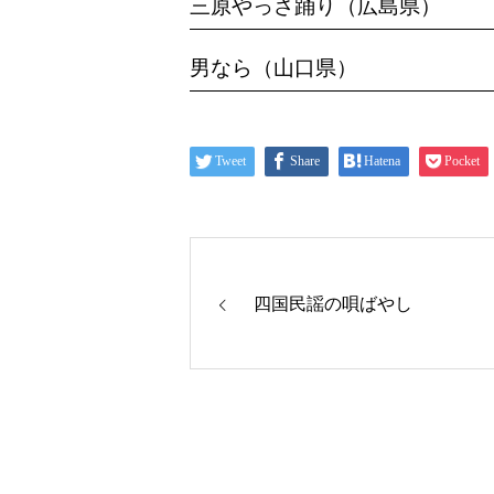
三原やっさ踊り（広島県）
男なら（山口県）
Tweet
Share
Hatena
Pocket
四国民謡の唄ばやし