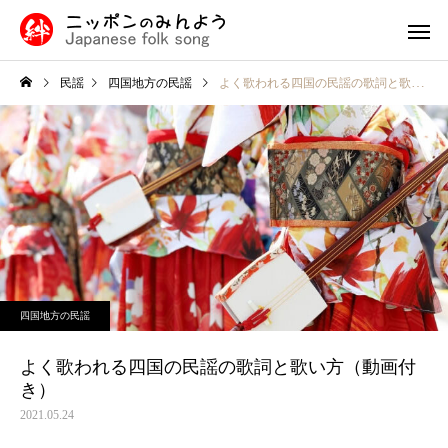
民謡
四国地方の民謡
よく歌われる四国の民謡の歌詞と歌い方（動画付き）
九州・沖縄の民謡
中国・四国
民謡入門
福島県
津軽三味線と他の三味線と
外山節の盛岡市：青森
四国地方の民謡
の違い
隣に位置する歴史と文
北陸地方の民謡
関東の民
息づく魅力的な町
よく歌われる四国の民謡の歌詞と歌い方（動画付
き）
2021.05.24