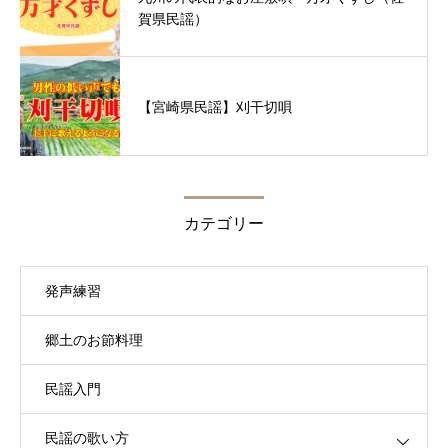
賀県民謡）
【宮崎県民謡】刈干切唄
カテゴリー
発声練習
郷土のお節料理
民謡入門
民謡の歌い方