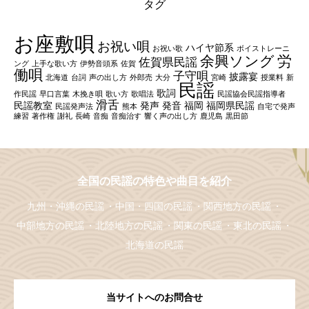
タグ
お座敷唄
お祝い唄
ハイヤ節系
お祝い歌
ボイストレーニ
余興ソング
労
佐賀県民謡
ング
上手な歌い方
伊勢音頭系
佐賀
働唄
子守唄
披露宴
北海道
台詞
声の出し方
外郎売
大分
宮崎
授業料
新
民謡
歌詞
作民謡
早口言葉
木挽き唄
歌い方
歌唱法
民謡協会民謡指導者
滑舌
民謡教室
発声
発音
福岡
福岡県民謡
民謡発声法
熊本
自宅で発声
練習
著作権
謝礼
長崎
音痴
音痴治す
響く声の出し方
鹿児島
黒田節
全国の民謡の特色や曲目を紹介
九州・沖縄の民謡
中国・四国の民謡
関西地方の民謡
中部地方の民謡
北陸地方の民謡
関東の民謡
東北の民謡
北海道の民謡
当サイトへのお問合せ