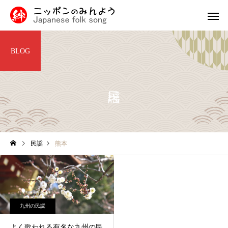
BLOG
九州・沖縄の民謡
中国・四国
民謡入門
福島県
民謡
熊本
津軽三味線と他の三味線と
外山節の盛岡市：青森
の違い
隣に位置する歴史と文
北陸地方の民謡
関東の民
息づく魅力的な町
九州の民謡
よく歌われる有名な九州の民