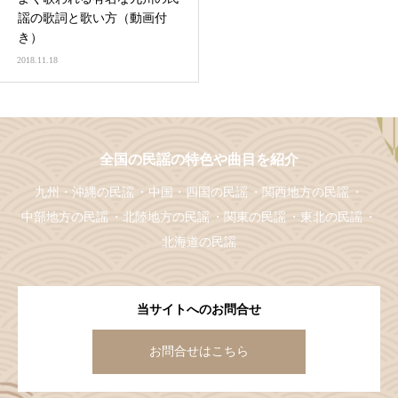
謡の歌詞と歌い方（動画付
き）
2018.11.18
全国の民謡の特色や曲目を紹介
九州・沖縄の民謡
中国・四国の民謡
関西地方の民謡
中部地方の民謡
北陸地方の民謡
関東の民謡
東北の民謡
北海道の民謡
当サイトへのお問合せ
お問合せはこちら